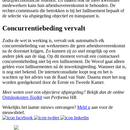
bedrijfseconomische redenen. Zo maken ook de meer kwetsbare
medewerkers kans hun arbeidsovereenkomst te behouden. De
rechter-commissaris die betrokken is bij het faillissement bepaalt of
de selectie via afspiegeling objectief en transparant is.
Concurrentiebeding vervalt
Zodra de wet in werking is, vervalt ook automatisch elk
concurrentiebeding van werknemers die geen arbeidsovereenkomst
na de doorstart krijgen. Zo kunnen zij zo snel mogelijk op een
andere plek aan de slag. Op dit moment vervalt een contractueel
concurrentiebeding niet bij een faillissement. De Wovof gaat alleen
gelden voor faillissementen ná de inwerkingtreding. Wanneer dat is,
is nog niet bekend. De internetconsultatie loopt nog en het is
wachten op het advies van de Raad van State. Daarna moet het nog
worden goedgekeurd door de Eerste en Tweede Kamer.
Meer weten over een objectieve afspiegeling? Bekijk dan de online
Ontslagkosten Toolkit
van Performa HR.
Wekelijks het laatste nieuws ontvangen?
Meld u
aan voor de
nieuwsbrief.