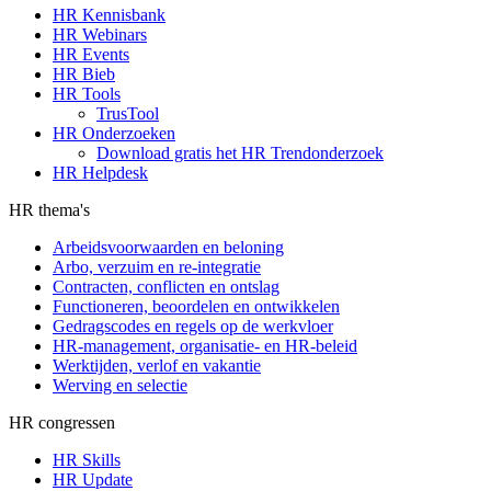
HR Kennisbank
HR Webinars
HR Events
HR Bieb
HR Tools
TrusTool
HR Onderzoeken
Download gratis het HR Trendonderzoek
HR Helpdesk
HR thema's
Arbeidsvoorwaarden en beloning
Arbo, verzuim en re-integratie
Contracten, conflicten en ontslag
Functioneren, beoordelen en ontwikkelen
Gedragscodes en regels op de werkvloer
HR-management, organisatie- en HR-beleid
Werktijden, verlof en vakantie
Werving en selectie
HR congressen
HR Skills
HR Update