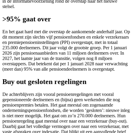
in de informatievoorziening rond de overstap naar het nieuwe
stelsel.
>95% gaat over
En het gaat hard met die overstap de aankomende anderhalf jaar. Op
dit moment zijn slechts vijf pensioenfondsen en enkele verzekeraars
en premiepensioeninstellingen (PPI) overgestapt, met in totaal
235.000 deelnemers. Dit jaar volgt de grootste groep. Per 1 januari
2026 zijn pensioenaanbieders van 11 miljoen deelnemers over. In
2027, het laatste jaar van de transitie, volgen nog 8 miljoen
overstappers. Dat betekent dat per 1 januari 2028 naar verwachting
(meer dan) 95% van alle pensioendeelnemers is overgestapt.
Buy out gesloten regelingen
De achterblijvers zijn vooral pensioenregelingen met vooral
gepensioneerde deelnemers en (bijna) geen werkenden die nog
pensioenpremies betalen. Het gaat meestal om zogenaamde
ondernemingspensioenfondsen, die worden ‘gesloten’: nieuwe inleg
is niet meer mogelijk. Het gaat om zo’n 270.000 deelnemers. Hun
pensioenregeling gaat meestal over naar een verzekeraar (buy-out).
Daarbij gaat het volledige vermogen over naar een verzekeraar, met
vaste afspraken over indexatie. Dat blijkt uit een aanvullende brief