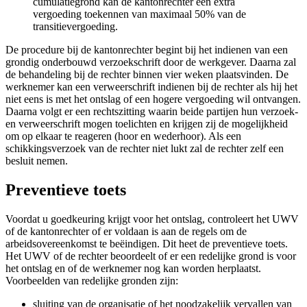
cumulatiegrond kan de kantonrechter een extra
vergoeding toekennen van maximaal 50% van de
transitievergoeding.
De procedure bij de kantonrechter begint bij het indienen van een
grondig onderbouwd verzoekschrift door de werkgever. Daarna zal
de behandeling bij de rechter binnen vier weken plaatsvinden. De
werknemer kan een verweerschrift indienen bij de rechter als hij het
niet eens is met het ontslag of een hogere vergoeding wil ontvangen.
Daarna volgt er een rechtszitting waarin beide partijen hun verzoek-
en verweerschrift mogen toelichten en krijgen zij de mogelijkheid
om op elkaar te reageren (hoor en wederhoor). Als een
schikkingsverzoek van de rechter niet lukt zal de rechter zelf een
besluit nemen.
Preventieve toets
Voordat u goedkeuring krijgt voor het ontslag, controleert het UWV
of de kantonrechter of er voldaan is aan de regels om de
arbeidsovereenkomst te beëindigen. Dit heet de preventieve toets.
Het UWV of de rechter beoordeelt of er een redelijke grond is voor
het ontslag en of de werknemer nog kan worden herplaatst.
Voorbeelden van redelijke gronden zijn:
sluiting van de organisatie of het noodzakelijk vervallen van